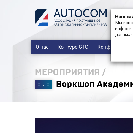
Наш са
Мы испо
информа
данных
(
О нас
Конкурс СТО
Конференции
МЕРОПРИЯТИЯ
/
Воркшоп Академи
01.10