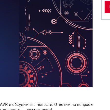
11
Те
се
Бе
liv
AVR и обсудим его новости. Ответим на вопросы