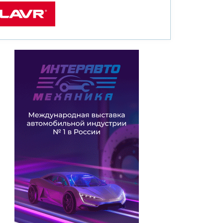
:00
хнический
минар
сплатно
e.vkvideo.ru/academy