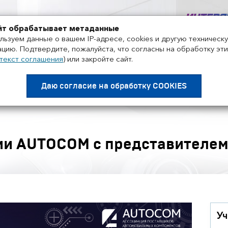
+7 495 858-52-99
йт обрабатывает метаданные
льзуем данные о вашем IP-адресе, cookies и другую техническ
цию. Подтвердите, пожалуйста, что согласны на обработку эти
текст соглашения
)
или закройте сайт.
Проекты
Поставщики
Дистрибьюторы
Нов
Даю согласие на
обработку COOKIES
и AUTOCOM с представителем
1
Уч
ок
20