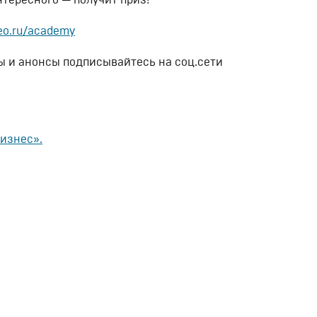
тересного — получит приз!
deo.ru/academy
ы и анонсы подписывайтесь на соц.сети
изнес».