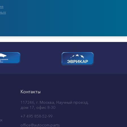
ия
ных
Контакты
117246, г. Москва, Научный проезд,
дом 17, офис 8-30
+7 495 858-52-99
ых
office@autocom.parts