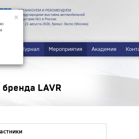
ОРГАНИЗУЕМ И РЕКОМЕНДУЕМ
×
Международная выставка автомобильной
индустрии №1 в России
ую
18 - 21 августа 2026, Крокус Экспо (Москва)
х
ости
Журнал
Мероприятия
Академия
Конт
 бренда LAVR
астники
тября
26,