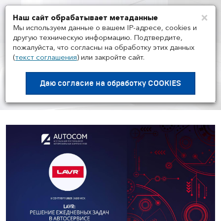
×
Наш сайт обрабатывает метаданные
Мен
Мы используем данные о вашем IP-адресе, cookies и
другую техническую информацию. Подтвердите,
пожалуйста, что согласны на обработку этих данных
(
текст соглашения
)
или закройте сайт.
МЕРОПРИЯТИЯ
/
11.09
Воркшоп Академии AUTOCOM
Даю согласие на
обработку COOKIES
с представителем бренда LAVR