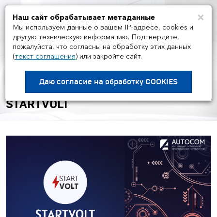
×
Наш сайт обрабатывает метаданные
Мен
Мы используем данные о вашем IP-адресе, cookies и
другую техническую информацию. Подтвердите,
пожалуйста, что согласны на обработку этих данных
(
текст соглашения
)
или закройте сайт.
МЕРОПРИЯТИЯ
/
17.11
Воркшоп Академии AUTOCOM
Даю согласие на
обработку COOKIES
с представителем бренда
STARTVOLT