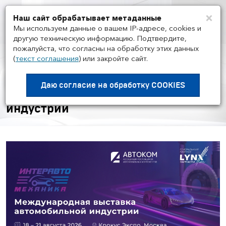
×
Наш сайт обрабатывает метаданные
Мен
Мы используем данные о вашем IP-адресе, cookies и
другую техническую информацию. Подтвердите,
пожалуйста, что согласны на обработку этих данных
(
текст соглашения
)
или закройте сайт.
НОВОСТИ ГРУППЫ И РЫНКА
/
10.06
ИнтерАвтоМеханика 2026:
Даю согласие на
обработку COOKIES
Главная выставка автомобильной
индустрии