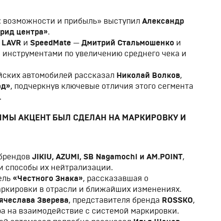
: возможности и прибыль» выступил
Александр
брид центра»
.
в
LAVR
и
SpeedMate
—
Дмитрий Стальмошенко
и
инструментами по увеличению среднего чека и
йских автомобилей рассказал
Николай Волков
,
од»
, подчеркнув ключевые отличия этого сегмента
.
ММЫ АКЦЕНТ БЫЛ СДЕЛАН НА МАРКИРОВКУ И
 брендов
JIKIU, AZUMI, SB Nagamochi и AM.POINT
,
и способы их нейтрализации.
тель
«Честного Знака»
, рассказавшая о
аркировки в отрасли и ближайших изменениях.
ячеслава Зверева
, представителя бренда
ROSSKO
,
а на взаимодействие с системой маркировки.