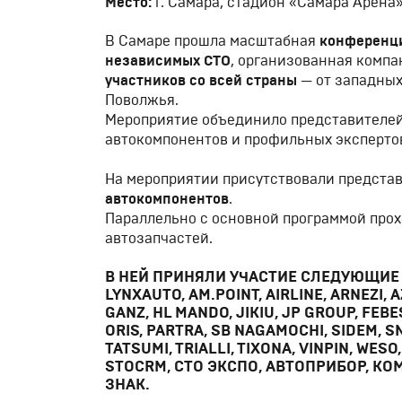
Место:
г. Самара, стадион «Самара Арена
В Самаре прошла масштабная
конференци
независимых СТО
, организованная комп
участников со всей страны
— от западных 
Поволжья.
Мероприятие объединило представителей
автокомпонентов и профильных эксперто
На мероприятии присутствовали предста
автокомпонентов
.
Параллельно с основной программой про
автозапчастей.
В НЕЙ ПРИНЯЛИ УЧАСТИЕ СЛЕДУЮЩИЕ
LYNXAUTO, AM.POINT, AIRLINE, ARNEZI, 
GANZ, HL MANDO, JIKIU, JP GROUP, FEBE
ORIS, PARTRA, SB NAGAMOCHI, SIDEM, 
TATSUMI, TRIALLI, TIXONA, VINPIN, WE
STOCRM, СТО ЭКСПО, АВТОПРИБОР, КОМ
ЗНАК.