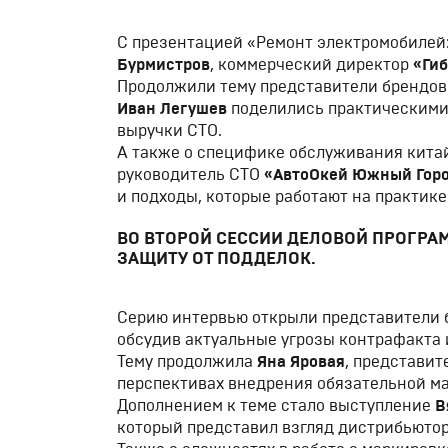
С презентацией «Ремонт электромобилей
Бурмистров
, коммерческий директор
«Ги
Продолжили тему представители брендо
Иван Легушев
поделились практическими 
выручки СТО.
А также о специфике обслуживания кита
руководитель СТО
«АвтоОкей Южный Гор
и подходы, которые работают на практике
ВО ВТОРОЙ СЕССИИ ДЕЛОВОЙ ПРОГРА
ЗАЩИТУ ОТ ПОДДЕЛОК.
Серию интервью открыли представители
обсудив актуальные угрозы контрафакта 
Тему продолжила
Яна Яровая
, представи
перспективах внедрения обязательной м
Дополнением к теме стало выступление
В
который представил взгляд дистрибьютор