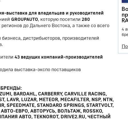
»
В
я-выставка для владельцев и руководителей
пр
R
анией
GROUPAUTO
, которую посетили
280
регионов до Дальнего Востока, а также со всего
4 
бр
 бизнеса, дистрибьюторов, производителей
в.
По
вители
43 ведущих компаний-производителей
ходила выставка-экспо поставщиков
 БРЕНДЫ:
AZUMI, BARDAHL, CARBERRY, CARVILLE RACING,
ST, LAVR, LUZAR, METEOR, MECAFILTER, NSP, NTN,
SNR, SPEEDMATE, STANDARD SPRINGS, STARTVOLT,
SO, АВТО-ЕВРО, АВТОРУСЬ, ВОЛЬТАЖ, ROSSKO,
ПАНИЯ АВТО, TEKNOROT, DRIVE2.RU, ЧЕСТНЫЙ