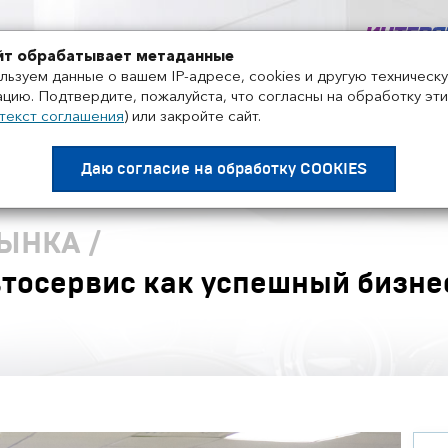
+7 495 858-52-99
йт обрабатывает метаданные
льзуем данные о вашем IP-адресе, cookies и другую техническ
цию. Подтвердите, пожалуйста, что согласны на обработку эти
текст соглашения
)
или закройте сайт.
Проекты
Поставщики
Дистрибьюторы
Нов
Даю согласие на
обработку COOKIES
РЫНКА
/
тосервис как успешный бизне