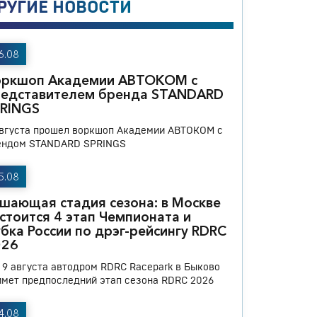
РУГИЕ НОВОСТИ
6.08
оркшоп Академии АВТОКОМ с
редставителем бренда STANDARD
PRINGS
августа прошел воркшоп Академии АВТОКОМ с
ендом STANDARD SPRINGS
5.08
шающая стадия сезона: в Москве
стоится 4 этап Чемпионата и
бка России по дрэг-рейсингу RDRC
026
и 9 августа автодром RDRC Racepark в Быково
имет предпоследний этап сезона RDRC 2026
4.08