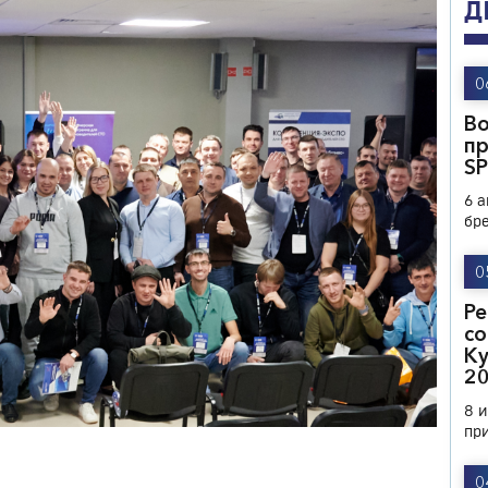
Д
0
В
п
S
6 
бр
0
Ре
со
Ку
2
8 
пр
0