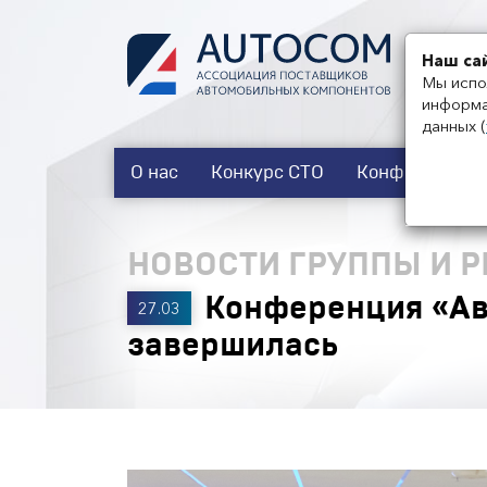
Наш са
Мы испо
информа
данных
(
О нас
Конкурс СТО
Конференции
НОВОСТИ ГРУППЫ И 
Конференция «Ав
27.03
завершилась