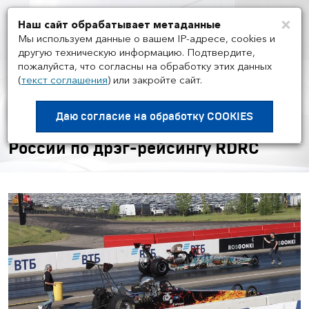
×
Наш сайт обрабатывает метаданные
Мен
Мы используем данные о вашем IP-адресе, cookies и
другую техническую информацию. Подтвердите,
пожалуйста, что согласны на обработку этих данных
(
текст соглашения
)
или закройте сайт.
НОВОСТИ ГРУППЫ И РЫНКА
/
27.05
Состоялся первый этап
Даю согласие на
обработку COOKIES
нового сезона Чемпионата и Кубка
России по дрэг-рейсингу RDRC