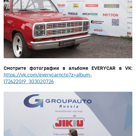
Смотрите фотографии в альбоме EVERYCAR в VK:
https://vk.com/everycarncto?z=album-
172622019_303020726