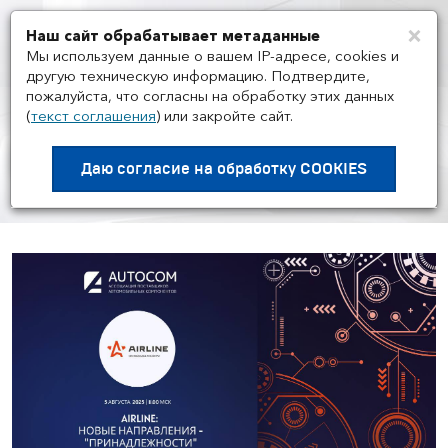
×
Наш сайт обрабатывает метаданные
Мен
Мы используем данные о вашем IP-адресе, cookies и
другую техническую информацию. Подтвердите,
пожалуйста, что согласны на обработку этих данных
(
текст соглашения
)
или закройте сайт.
НОВОСТИ ГРУППЫ И РЫНКА
/
05.08
Воркшоп Академии AUTOCOM
Даю согласие на
обработку COOKIES
с представителем бренда AIRLINE