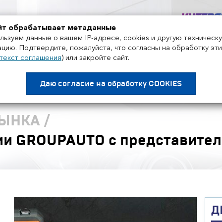
+7 495 858-52-99
йт обрабатывает метаданные
льзуем данные о вашем IP-адресе, cookies и другую техническ
цию. Подтвердите, пожалуйста, что согласны на обработку эти
текст соглашения
)
или закройте сайт.
Проекты
Поставщики
Дистрибьюторы
Нов
Даю согласие на
обработку COOKIES
РЫНКА
/
и GROUPAUTO с представител
Д