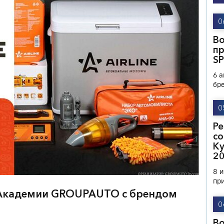
0
В
п
S
6 
бр
0
Ре
со
Ку
2
8 
пр
 Академии GROUPAUTO с брендом
0
В