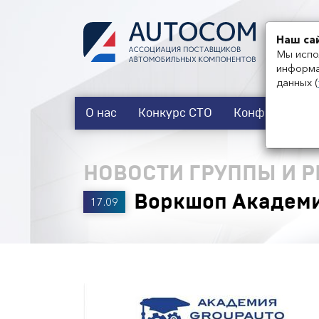
Наш са
Мы испо
информа
данных
(
О нас
Конкурс СТО
Конференции
НОВОСТИ ГРУППЫ И 
Воркшоп Академи
17.09