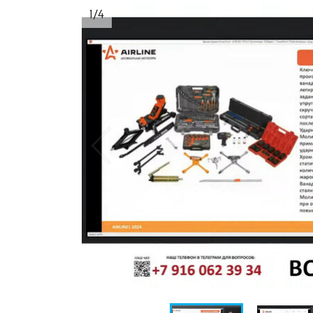
1
/
4