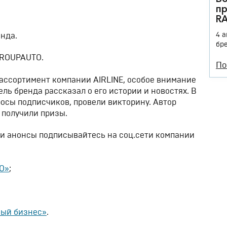
пр
R
4 
нда.
бр
GROUPAUTO.
По
ассортимент компании AIRLINE, особое внимание
ь бренда рассказал о его истории и новостях. В
росы подписчиков, провели викторину. Автор
 получили призы.
 и анонсы подписывайтесь на соц.сети компании
O»
;
ный бизнес»
.