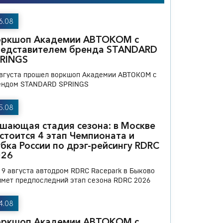
6.08
оркшоп Академии АВТОКОМ с
редставителем бренда STANDARD
PRINGS
августа прошел воркшоп Академии АВТОКОМ с
ендом STANDARD SPRINGS
5.08
шающая стадия сезона: в Москве
стоится 4 этап Чемпионата и
бка России по дрэг-рейсингу RDRC
026
и 9 августа автодром RDRC Racepark в Быково
имет предпоследний этап сезона RDRC 2026
4.08
оркшоп Академии АВТОКОМ с