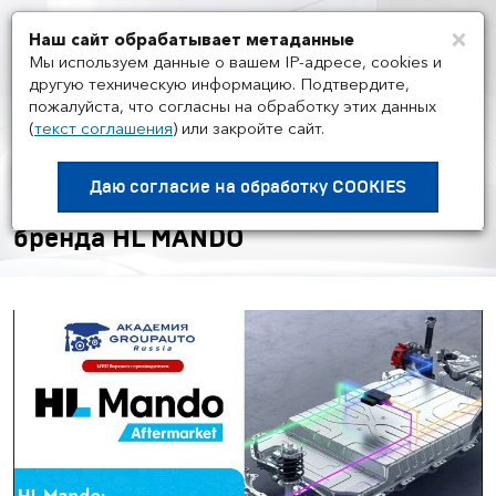
×
Наш сайт обрабатывает метаданные
Мен
Мы используем данные о вашем IP-адресе, cookies и
другую техническую информацию. Подтвердите,
пожалуйста, что согласны на обработку этих данных
(
текст соглашения
)
или закройте сайт.
НОВОСТИ ГРУППЫ И РЫНКА
/
24.09
Воркшоп Академии
Даю согласие на
обработку COOKIES
GROUPAUTO с представителем
бренда HL MANDO