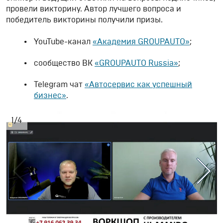
провели викторину. Автор лучшего вопроса и
победитель викторины получили призы.
YouTube-канал
«Академия GROUPAUTO»
;
сообщество ВК
«GROUPAUTO Russia»
;
Telegram чат
«Автосервис как успешный
бизнес»
.
1
/
4