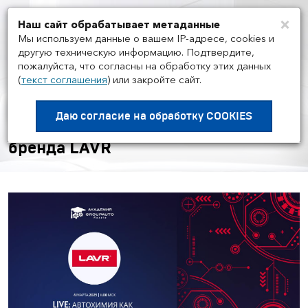
×
Наш сайт обрабатывает метаданные
Мен
Мы используем данные о вашем IP-адресе, cookies и
другую техническую информацию. Подтвердите,
пожалуйста, что согласны на обработку этих данных
(
текст соглашения
)
или закройте сайт.
НОВОСТИ ГРУППЫ И РЫНКА
/
04.03
Воркшоп Академии
Даю согласие на
обработку COOKIES
GROUPAUTO с представителем
бренда LAVR