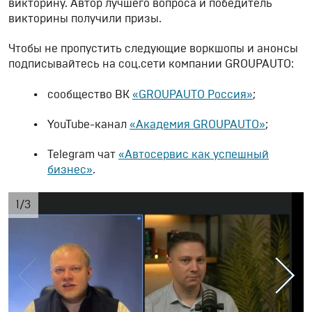
викторину. Автор лучшего вопроса и победитель
викторины получили призы.
Чтобы не пропустить следующие воркшопы и анонсы
подписывайтесь на соц.сети компании GROUPAUTO:
сообщество ВК
«GROUPAUTO Россия»
;
YouTube-канал
«Академия GROUPAUTO»
;
Telegram чат
«Автосервис как успешный
бизнес»
.
1
/
3