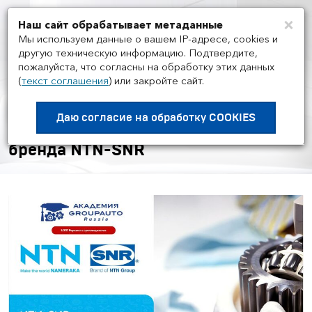
×
Наш сайт обрабатывает метаданные
Мен
Мы используем данные о вашем IP-адресе, cookies и
другую техническую информацию. Подтвердите,
пожалуйста, что согласны на обработку этих данных
(
текст соглашения
)
или закройте сайт.
НОВОСТИ ГРУППЫ И РЫНКА
/
14.11
Воркшоп Академии
Даю согласие на
обработку COOKIES
GROUPAUTO с представителем
бренда NTN-SNR