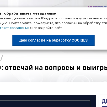
+7 495 858-52-99
йт обрабатывает метаданные
льзуем данные о вашем IP-адресе, cookies и другую техническ
цию. Подтвердите, пожалуйста, что согласны на обработку эти
текст соглашения
)
или закройте сайт.
Проекты
Поставщики
Дистрибьюторы
Нов
Даю согласие на
обработку COOKIES
/
: отвечай на вопросы и выигр
Д