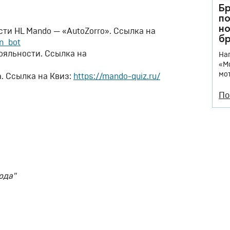
Бр
по
но
ти HL Mando — «AutoZorro». Ссылка на
бр
in_bot
ояльности. Ссылка на
На
«М
мо
. Ссылка на Квиз:
https://mando-quiz.ru/
По
ода"