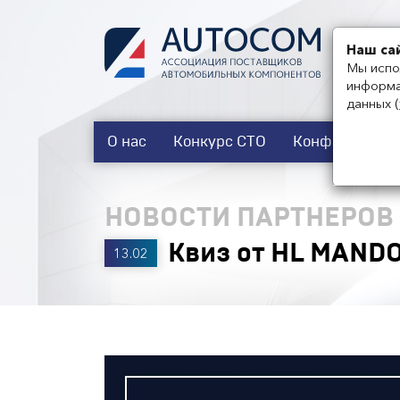
Наш са
Мы испо
информа
данных
(
О нас
Конкурс СТО
Конференции
НОВОСТИ ПАРТНЕРОВ
Квиз от HL MANDO
13.02