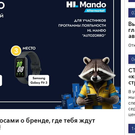
0
Вы
гл
ав
От
0
СТ
«к
ст
В 
мы
сп
се
це
сами о бренде, где тебя ждут
!
1