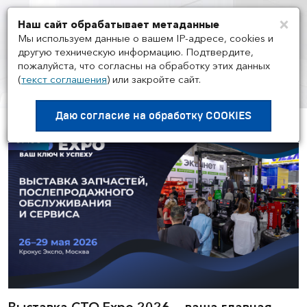
×
Наш сайт обрабатывает метаданные
Мен
Мы используем данные о вашем IP-адресе, cookies и
другую техническую информацию. Подтвердите,
пожалуйста, что согласны на обработку этих данных
(
текст соглашения
)
или закройте сайт.
НОВОСТИ
/
НОВОСТИ ПАРТНЕРОВ
Даю согласие на
обработку COOKIES
07.05