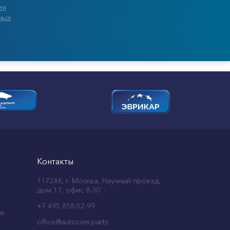
ия
ных
Контакты
117246, г. Москва, Научный проезд,
дом 17, офис 8-30
+7 495 858-52-99
ых
office@autocom.parts