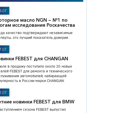
8.07
оторное масло NGN — №1 по
огам исследования Роскачества
гда качество подтверждают независимые
сперты, это лучший показатель доверия.
7.07
овинки FEBEST для CHANGAN
июле в продажу поступило около 20 новых
талей FEBEST для ремонта и технического
служивания автомобилей, набирающей
пулярность в России марки CHANGAN:
2.07
тние новинки FEBEST для BMW
наступлением сезона FEBEST выпустил