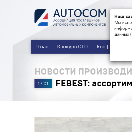
Наш са
Мы испо
информа
данных
(
О нас
Конкурс СТО
Конференции
НОВОСТИ ПРОИЗВОДИ
FEBEST: ассортим
17.01