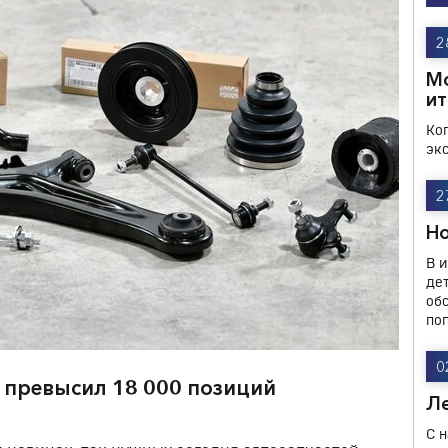
2
М
ит
Ко
эк
2
Н
В 
де
об
по
0
 превысил 18 000 позиций
Ле
С 