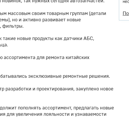
 новинок, так нужных сегодня автозапчастей.
не
По
мым массовым своим товарным группам (детали
емы), но и активно развивает новые
, фильтры.
к такие новые продукты как датчики АБС,
ьца.
 ассортимента для ремонта китайских
рабатывались эксклюзивные ремонтные решения.
тр разработки и проектирования, закуплено новое
одолжит пополнять ассортимент, предлагать новые
лия для увеличения лояльности и узнаваемости