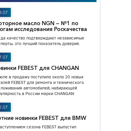
8.07
оторное масло NGN — №1 по
огам исследования Роскачества
гда качество подтверждают независимые
сперты, это лучший показатель доверия.
7.07
овинки FEBEST для CHANGAN
июле в продажу поступило около 20 новых
талей FEBEST для ремонта и технического
служивания автомобилей, набирающей
пулярность в России марки CHANGAN:
2.07
тние новинки FEBEST для BMW
наступлением сезона FEBEST выпустил