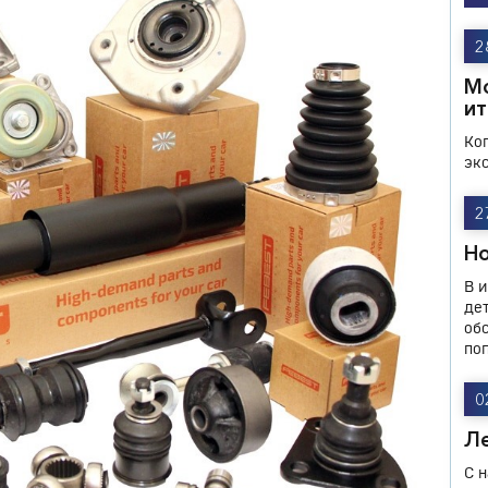
2
М
ит
Ко
эк
2
Н
В 
де
об
по
0
Ле
С 