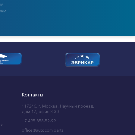
ия
ных
Контакты
117246, г. Москва, Научный проезд,
дом 17, офис 8-30
+7 495 858-52-99
ых
office@autocom.parts