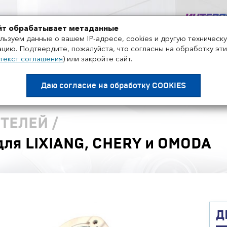
+7 495 858-52-99
йт обрабатывает метаданные
льзуем данные о вашем IP-адресе, cookies и другую техническ
цию. Подтвердите, пожалуйста, что согласны на обработку эти
текст соглашения
)
или закройте сайт.
Проекты
Поставщики
Дистрибьюторы
Нов
Даю согласие на
обработку COOKIES
ТЕЛЕЙ
/
для LIXIANG, CHERY и OMODA
Д