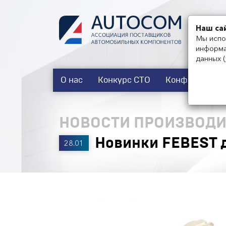
Наш са
Мы испо
информа
данных
(
О нас
Конкурс СТО
Конференции
НОВОСТИ ПРОИЗВОДИ
Новинки FEBEST 
28.01