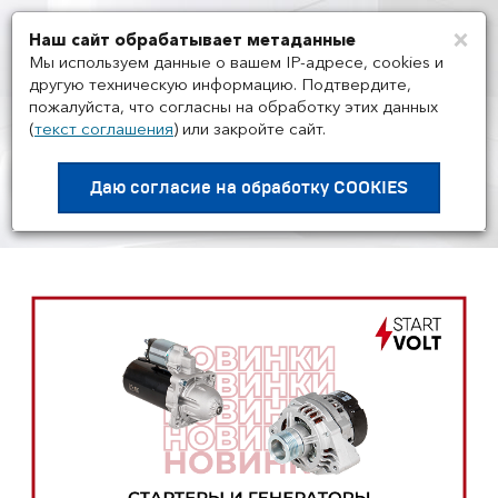
×
Наш сайт обрабатывает метаданные
Мен
Мы используем данные о вашем IP-адресе, cookies и
другую техническую информацию. Подтвердите,
пожалуйста, что согласны на обработку этих данных
(
текст соглашения
)
или закройте сайт.
НОВОСТИ ПРОИЗВОДИТЕЛЕЙ
/
16.05
STARTVOLT: новинки в
Даю согласие на
обработку COOKIES
категории стартеры и генераторы