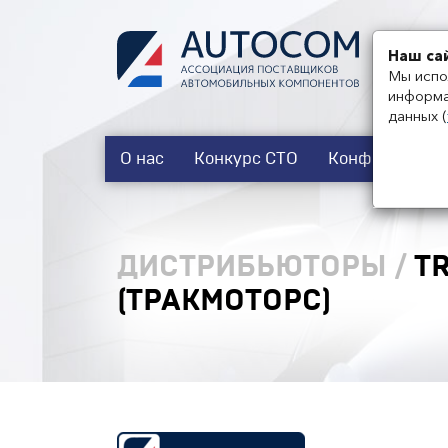
Наш са
Мы испо
информа
данных
(
О нас
Конкурс СТО
Конференции
ДИСТРИБЬЮТОРЫ
/
T
(ТРАКМОТОРС)