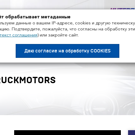
+7 495 858-52-99
йт обрабатывает метаданные
льзуем данные о вашем IP-адресе, cookies и другую техническ
цию. Подтвердите, пожалуйста, что согласны на обработку эти
текст соглашения
)
или закройте сайт.
Проекты
Поставщики
Дистрибьюторы
Нов
Даю согласие на
обработку COOKIES
RUCKMOTORS