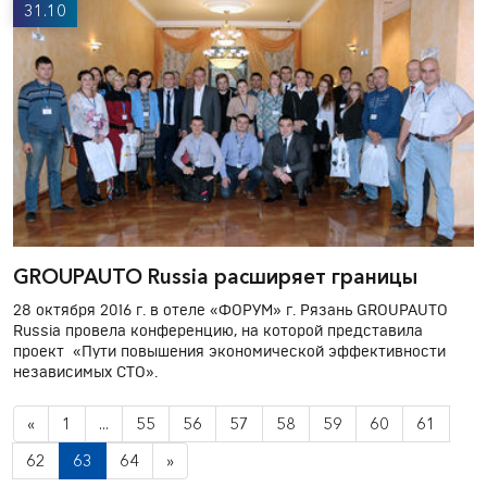
31.10
GROUPAUTO Russia расширяет границы
28 октября 2016 г. в отеле «ФОРУМ» г. Рязань GROUPAUTO
Russia провела конференцию, на которой представила
проект «Пути повышения экономической эффективности
независимых СТО».
«
1
...
55
56
57
58
59
60
61
62
63
64
»