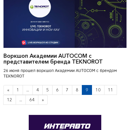
Воркшоп Академии AUTOCOM с
представителем бренда TEKNOROT
26 июня прошел воркшоп Академии AUTOCOM с брендом
TEKNOROT
«
1
...
4
5
6
7
8
9
10
11
12
...
64
»